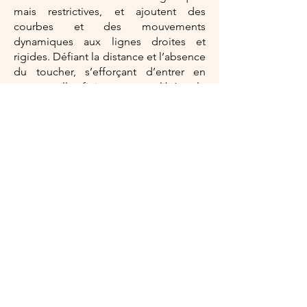
mais restrictives, et ajoutent des
courbes et des mouvements
dynamiques aux lignes droites et
rigides. Défiant la distance et l’absence
du toucher, s’efforçant d’entrer en
contact, elles finissent par se libérer, le
tout d’un souffle commun...
Idée originale et chorégraphie : Roger
Sinha
Réalisé par : Damian Siqueiros
Interprètes : Emmanuelle Martin, Citlali
Germé Trevino, Olivia Jaen Flores,
Amélia Lamanque