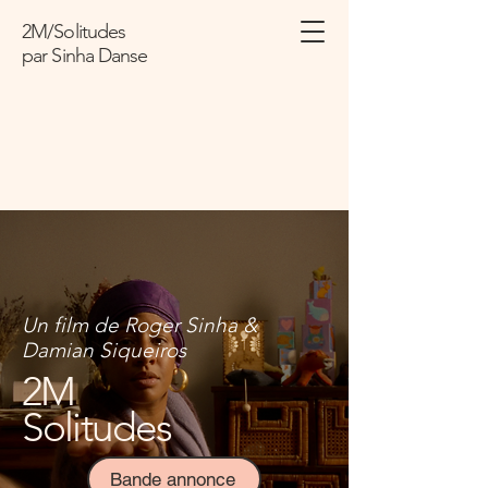
2M/Solitudes
par Sinha
Danse
Un film de Roger Sinha &
Damian Siqueiros
2M
Solitudes
Bande annonce